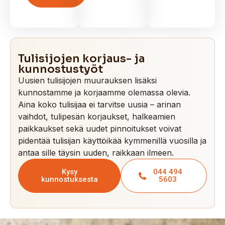
Tulisijojen korjaus- ja
kunnostustyöt
Uusien tulisijojen muurauksen lisäksi
kunnostamme ja korjaamme olemassa olevia.
Aina koko tulisijaa ei tarvitse uusia – arinan
vaihdot, tulipesän korjaukset, halkeamien
paikkaukset sekä uudet pinnoitukset voivat
pidentää tulisijan käyttöikää kymmenillä vuosilla ja
antaa sille täysin uuden, raikkaan ilmeen.
Kysy
044 494
kunnostuksesta
5603