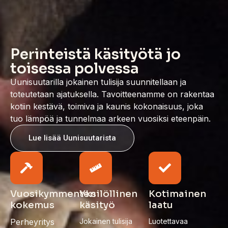
Perinteistä käsityötä jo
toisessa polvessa
Uunisuutarilla jokainen tulisija suunnitellaan ja
toteutetaan ajatuksella. Tavoitteenamme on rakentaa
kotiin kestävä, toimiva ja kaunis kokonaisuus, joka
tuo lämpöä ja tunnelmaa arkeen vuosiksi eteenpäin.
Lue lisää Uunisuutarista
Vuosikymmenten
Yksilöllinen
Kotimainen
kokemus
käsityö
laatu
Perheyritys
Jokainen tulisija
Luotettavaa