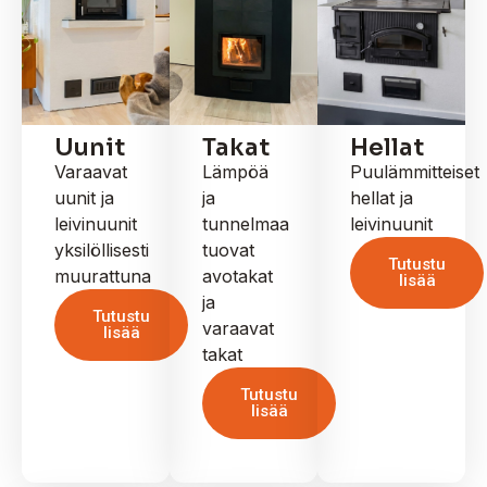
Uunit
Takat
Hellat
Varaavat
Lämpöä
Puulämmitteiset
uunit ja
ja
hellat ja
leivinuunit
tunnelmaa
leivinuunit
yksilöllisesti
tuovat
Tutustu
muurattuna
avotakat
lisää
ja
Tutustu
varaavat
lisää
takat
Tutustu
lisää