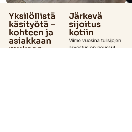
Yksilöllistä
Järkevä
käsityötä –
sijoitus
kohteen ja
kotiin
asiakkaan
Viime vuosina tulisijojen
mukaan
arvostus on noussut
entisestään. Energian
Hyvä tulisija syntyy
hinnan ja
kohteen, käyttötarpeen
lämmityskustannusten
ja asiakkaan toiveiden
kasvaessa moni on
yhteensovittamisesta.
huomannut, että hyvin
Siksi jokainen työmme
tehty tulisija on paitsi
suunnitellaan
tunnelmallinen myös
yksilöllisesti – olipa
järkevä pitkäaikainen
kyseessä uuden
sijoitus, joka maksaa
rakentaminen tai
itsensä takaisin. Oikein
vanhan tulisijan
suunniteltuna ja
kunnostaminen.