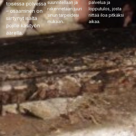
suunnitellaan ja
palvelua ja
toisessa polvessa
rakennetaan juuri
lopputulos, josta
– osaaminen on
sinun tarpeidesi
riittää iloa pitkäksi
siirtynyt isältä
mukaan.
aikaa.
pojille käsityön
äärellä.