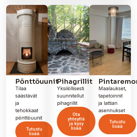
Pönttöuunit
Pihagrillit
Pintaremo
Tilaa
Yksilöllisesti
Maalaukset,
säästävät
suunnitellut
tapetoinnit
ja
pihagrillit
ja lattian
tehokkaat
asennukset
Ota
pönttöuunit
yhteyttä
Tutustu
ja kysy
lisää
lisää
Tutustu
lisää